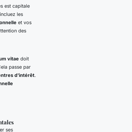
 est capitale
 incluez les
onnelle
et vos
attention des
um vitae
doit
 Cela passe par
ntres d'intérêt
.
nnelle
ntales
er ses