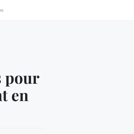
es
s pour
t en