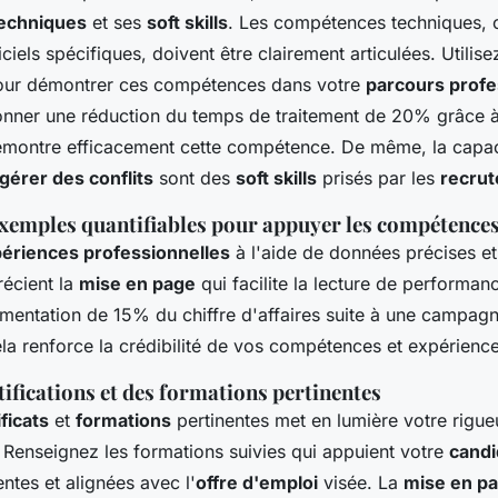
echniques
et ses
soft skills
. Les compétences techniques,
iciels spécifiques, doivent être clairement articulées. Utilis
ur démontrer ces compétences dans votre
parcours profe
nner une réduction du temps de traitement de 20% grâce à 
émontre efficacement cette compétence. De même, la capa
gérer des conflits
sont des
soft skills
prisés par les
recrut
'exemples quantifiables pour appuyer les compétence
ériences professionnelles
à l'aide de données précises et 
écient la
mise en page
qui facilite la lecture de performa
ntation de 15% du chiffre d'affaires suite à une campag
la renforce la crédibilité de vos compétences et expérience
tifications et des formations pertinentes
ificats
et
formations
pertinentes met en lumière votre rigue
 Renseignez les formations suivies qui appuient votre
candi
entes et alignées avec l'
offre d'emploi
visée. La
mise en p