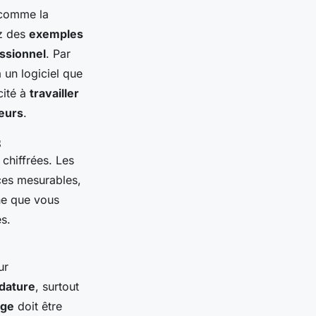
 comme la
ez des
exemples
ssionnel
. Par
un logiciel que
cité à
travailler
eurs
.
s
chiffrées. Les
nces mesurables,
ne que vous
s.
ur
dature
, surtout
age
doit être