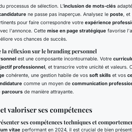
du processus de sélection. L’
inclusion de mots-clés
adaptés
candidature
ne passe pas inaperçue. Analysez le
poste
, et
tinents pour faire correspondre votre
expérience professi
vec l'annonce. Cette
mise en page stratégique
favorise l'
méliore vos chances de succès.
la réflexion sur le branding personnel
rsonnel
est une composante incontournable. Votre
curricul
jectif professionnel
, et transcrire votre unicité et valeurs.
ge
cohérente, une gestion habile de vos
soft skills
et vos
ce
ndidature
comme un moyen de
communication professio
e
parcours
de manière attrayante.
et valoriser ses compétences
 présenter ses compétences techniques et comporteme
lum vitae
performant en 2024, il est crucial de bien présent