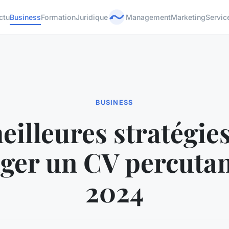
ctu
Business
Formation
Juridique
Management
Marketing
Servic
BUSINESS
eilleures stratégie
iger un CV percutan
2024