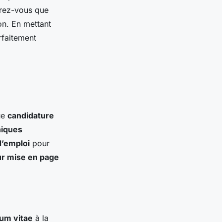
urez-vous que
on. En mettant
rfaitement
que
candidature
iques
d’emploi
pour
r mise en page
lum vitae
à la