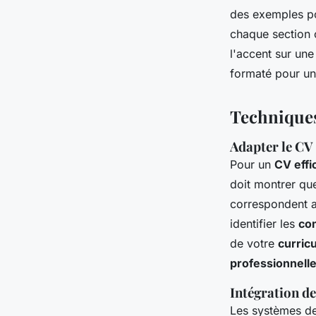
des exemples po
chaque section c
l'accent sur une
formaté pour un
Techniques
Adapter le CV 
Pour un
CV effi
doit montrer qu
correspondent a
identifier les
co
de votre
curric
professionnelle
Intégration de
Les systèmes de