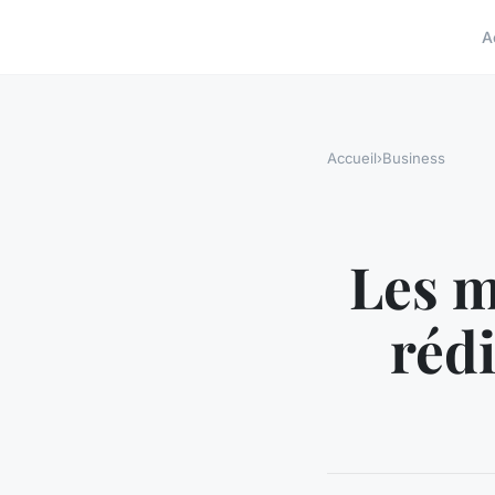
A
Accueil
›
Business
Les m
réd