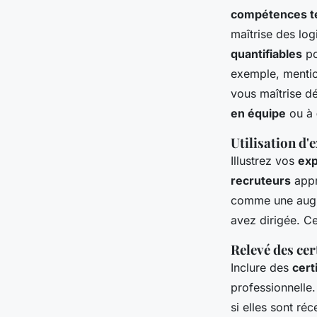
compétences t
maîtrise des log
quantifiables
po
exemple, mentio
vous maîtrise d
en équipe
ou à
Utilisation d
Illustrez vos
exp
recruteurs
appr
comme une augme
avez dirigée. Ce
Relevé des cer
Inclure des
cert
professionnelle.
si elles sont réc