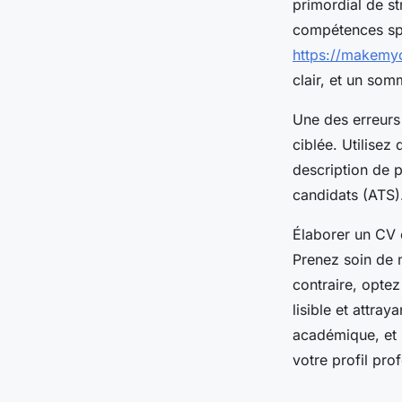
primordial de s
compétences spé
https://makemyc
clair, et un so
Une des erreurs 
ciblée. Utilisez
description de p
candidats (ATS)
Élaborer un CV 
Prenez soin de 
contraire, opte
lisible et attr
académique, et l
votre profil pro