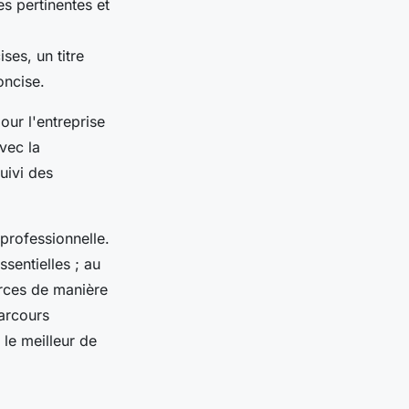
s pertinentes et
es, un titre
oncise.
our l'entreprise
vec la
uivi des
professionnelle.
sentielles ; au
orces de manière
parcours
 le meilleur de