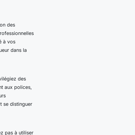
ion des
rofessionnelles
é à vos
ueur dans la
vilégiez des
nt aux polices,
urs
t se distinguer
 pas à utiliser