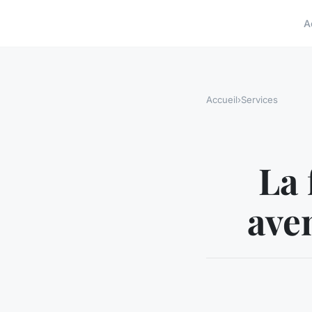
A
Accueil
›
Services
La 
ave