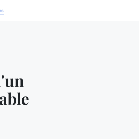
es
d'un
able