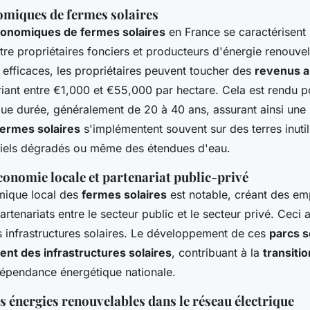
miques de fermes solaires
onomiques de fermes solaires
en France se caractérisent 
tre propriétaires fonciers et producteurs d'énergie renouve
 efficaces, les propriétaires peuvent toucher des
revenus a
riant entre €1,000 et €55,000 par hectare. Cela est rendu p
ue durée, généralement de 20 à 40 ans, assurant ainsi une s
fermes solaires
s'implémentent souvent sur des terres inutil
triels dégradés ou même des étendues d'eau.
conomie locale et partenariat public-privé
mique local des
fermes solaires
est notable, créant des emp
artenariats entre le secteur public et le secteur privé. Ceci 
es infrastructures solaires. Le développement de ces
parcs s
nt des infrastructures solaires
, contribuant à la
transiti
 dépendance énergétique nationale.
s énergies renouvelables dans le réseau électrique