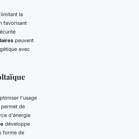
limitant la
n favorisant
écurité
laires
peuvent
rgétique avec
oltaïque
ptimiser l'usage
n permet de
urce d'énergie
re
développe
us forme de