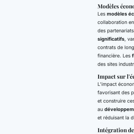
Modèles écono
Les
modèles éc
collaboration en
des partenariats
significatifs
, va
contrats de long
financière. Les
des sites indus
Impact sur l'é
L'impact écono
favorisant des p
et construire c
au
développeme
et réduisant la
Intégration de