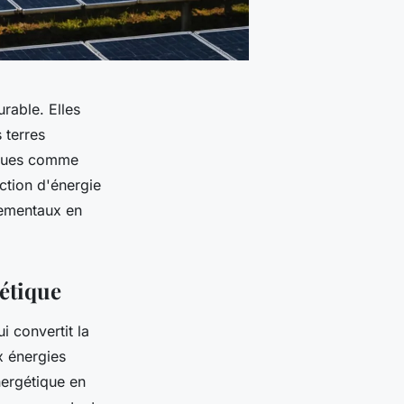
rable. Elles
 terres
tiques comme
ction d'énergie
nementaux en
gétique
 convertit la
ux énergies
nergétique en