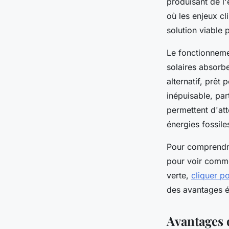
produisant de l'
où les enjeux c
solution viable
Le fonctionneme
solaires absorbe
alternatif, prêt
inépuisable, par
permettent d'at
énergies fossile
Pour comprendre 
pour voir commen
verte,
cliquer po
des avantages é
Avantages 