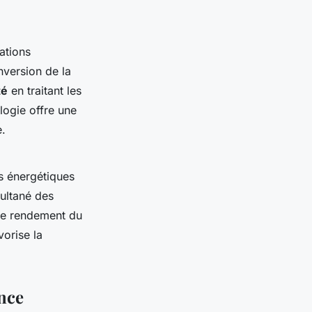
ations
nversion de la
té
en traitant les
logie offre une
e.
s énergétiques
ultané des
 le rendement du
vorise la
ance