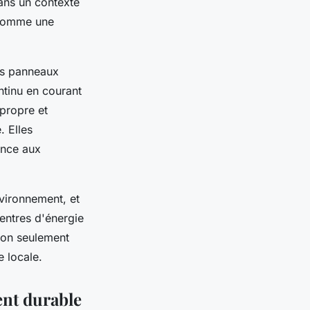
Dans un contexte
t comme une
es panneaux
ntinu en courant
 propre et
. Elles
ance aux
nvironnement, et
entres d'énergie
 non seulement
 locale.
ent durable