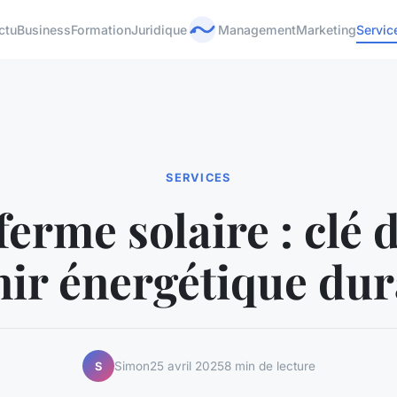
ctu
Business
Formation
Juridique
Management
Marketing
Servic
SERVICES
ferme solaire : clé 
nir énergétique dur
Simon
25 avril 2025
8 min de lecture
S