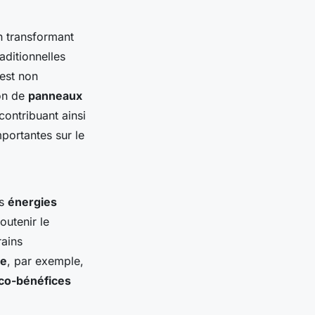
 transformant
raditionnelles
est non
ion de
panneaux
ontribuant ainsi
portantes sur le
es
énergies
outenir le
rains
re
, par exemple,
co-bénéfices