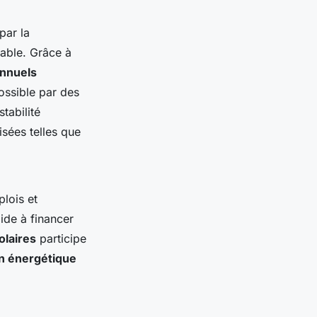
par la
lable. Grâce à
nnuels
ossible par des
tabilité
isées telles que
lois et
aide à financer
olaires
participe
on énergétique