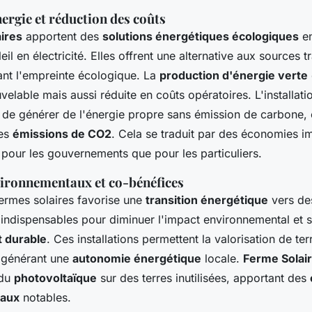
ergie et réduction des coûts
ires
apportent des
solutions énergétiques écologiques
en
eil en électricité. Elles offrent une alternative aux sources t
uant l'empreinte écologique. La
production d'énergie verte
elable mais aussi réduite en coûts opératoires. L'installat
de générer de l'énergie propre sans émission de carbone, c
des
émissions de CO2
. Cela se traduit par des économies im
 pour les gouvernements que pour les particuliers.
ironnementaux et co-bénéfices
fermes solaires favorise une
transition énergétique
vers d
 indispensables pour diminuer l'impact environnemental et s
 durable
. Ces installations permettent la valorisation de ter
 générant une
autonomie énergétique
locale.
Ferme Solai
 du
photovoltaïque
sur des terres inutilisées, apportant des
aux
notables.