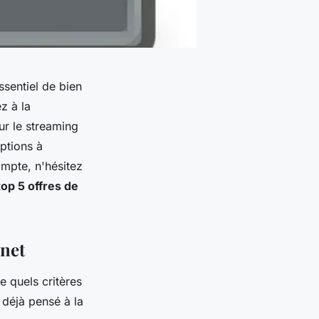
ssentiel de bien
z à la
ur le streaming
options à
ompte, n'hésitez
top 5 offres de
rnet
e quels critères
 déjà pensé à la