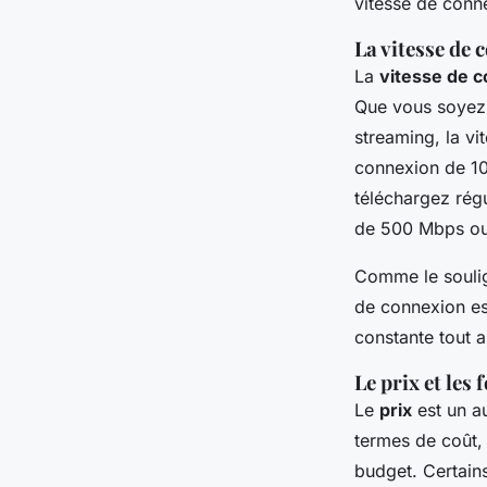
vitesse de conne
La vitesse de 
La
vitesse de 
Que vous soyez 
streaming, la vi
connexion de 10
téléchargez régu
de 500 Mbps ou 
Comme le soul
de connexion est
constante tout a
Le prix et les 
Le
prix
est un au
termes de coût, 
budget. Certains