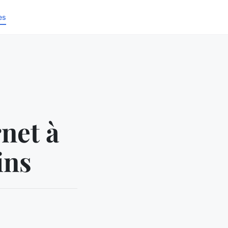
es
rnet à
ins