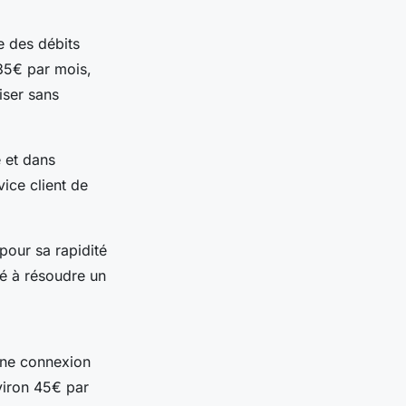
re des débits
35€ par mois,
iser sans
e et dans
vice client de
 pour sa rapidité
idé à résoudre un
une connexion
viron 45€ par