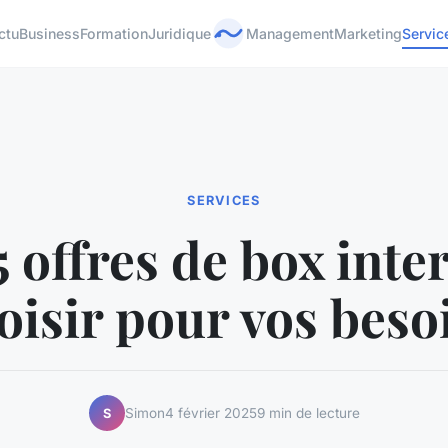
ctu
Business
Formation
Juridique
Management
Marketing
Servic
SERVICES
 offres de box inte
oisir pour vos beso
Simon
4 février 2025
9 min de lecture
S