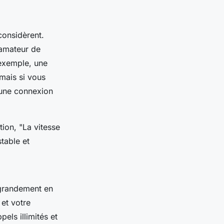
 considèrent.
 amateur de
 exemple, une
mais si vous
 une connexion
ation,
"La vitesse
stable et
 grandement en
 et votre
els illimités et