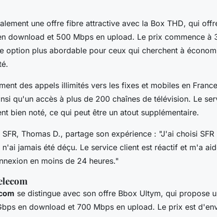
lement une offre fibre attractive avec la
Box THD
, qui off
 en download et 500 Mbps en upload. Le prix commence à 
une option plus abordable pour ceux qui cherchent à économ
té.
ment des appels illimités vers les fixes et mobiles en Franc
insi qu'un accès à plus de 200 chaînes de télévision. Le ser
t bien noté, ce qui peut être un atout supplémentaire.
e SFR,
Thomas D.
, partage son expérience :
"J'ai choisi SFR
e n'ai jamais été déçu. Le service client est réactif et m'a a
nnexion en moins de 24 heures."
Telecom
ecom
se distingue avec son offre
Bbox Ultym
, qui propose 
 Gbps en download et 700 Mbps en upload. Le prix est d'en