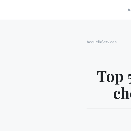
A
Accueil
›
Services
Top 5
ch