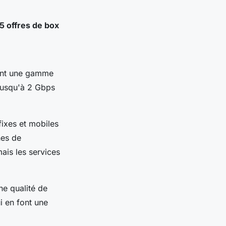
 5 offres de box
rant une gamme
jusqu'à 2 Gbps
fixes et mobiles
nes de
ais les services
ne qualité de
i en font une